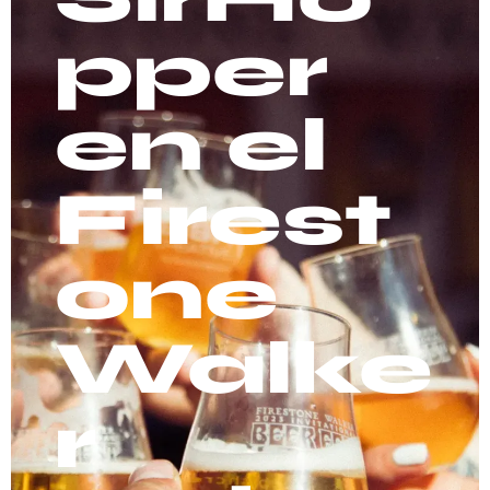
pper
en el
Firest
one
Walke
r