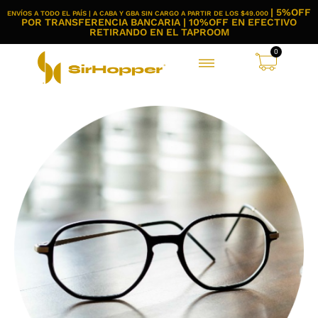
| 5%OFF
ENVÍOS A TODO EL PAÍS | A CABA Y GBA SIN CARGO A PARTIR DE LOS $49.000
POR TRANSFERENCIA BANCARIA | 10%OFF EN EFECTIVO
RETIRANDO EN EL TAPROOM
0