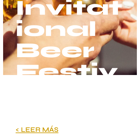
Invitat
ional
Beer
Festiv
al
Por
SirHopper
< LEER MÁS