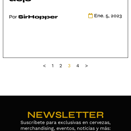
Por
SirHopper
Ene. 5, 2023
Por
SirHopper
<
1
2
3
4
>
NEWSLETTER
Suscríbete para exclusivas en cervezas,
merchandising, eventos, noticias y más: