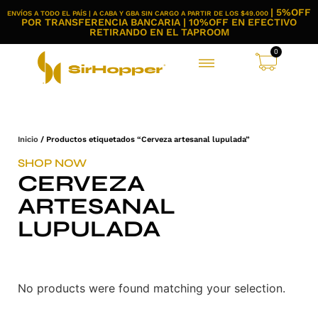
| 5%OFF
ENVÍOS A TODO EL PAÍS | A CABA Y GBA SIN CARGO A PARTIR DE LOS $49.000
POR TRANSFERENCIA BANCARIA | 10%OFF EN EFECTIVO
RETIRANDO EN EL TAPROOM
0
Inicio
/ Productos etiquetados “Cerveza artesanal lupulada”
SHOP NOW
CERVEZA
ARTESANAL
LUPULADA
No products were found matching your selection.